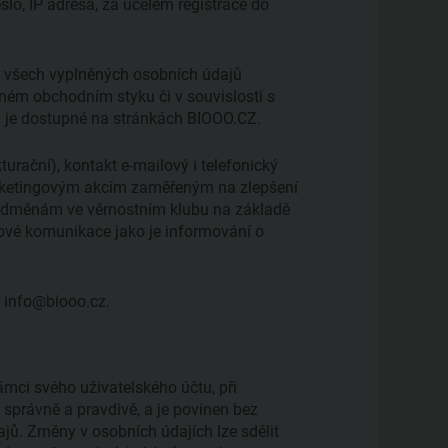
heslo, IP adresa, za účelem registrace do
m všech vyplněných osobních údajů
mném obchodním styku či v souvislosti s
u je dostupné na stránkách BIOOO.CZ.
turační), kontakt e-mailový i telefonický
marketingovým akcím zaměřeným na zlepšení
 odměnám ve věrnostním klubu na základě
zové komunikace jako je informování o
: info@biooo.cz.
rámci svého uživatelského účtu, při
správně a pravdivě, a je povinen bez
ů. Změny v osobních údajích lze sdělit