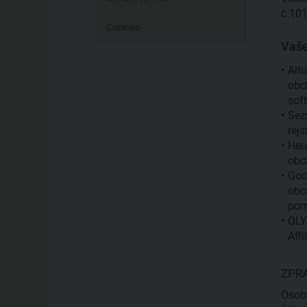
č.101
Cookies
Vaše
Alt
obc
sof
Sez
rej
Heu
obc
Goo
obc
pom
OLY
Affi
ZPRA
Osobn