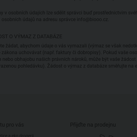
 v osobních údajích lze sdělit správci buď prostřednictvím sv
osobních údajů na adresu správce info@biooo.cz.
OST O VÝMAZ Z DATABÁZE
te žádat, abychom údaje o vás vymazali (výmaz se však nedot
 zákona uchovávat (např. faktury či dobropisy). Pokud vaše os
 nebo obhajobu našich právních nároků, může být vaše žádost
razenou pohledávku). Žádost o výmaz z databáze směřujte na 
tu pro vás
Přijďte na prodejnu
ice a eko drogerii