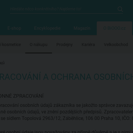
E-shop
Encyklopedie
Magazín
O BiOOO.cz
ní kosmetice
O nákupu
Prodejny
Kariéra
Velkoobchod
ajů
RACOVÁNÍ A OCHRANA OSOBNÍC
ONNÉ ZPRACOVÁNÍ
pracování osobních údajů zákazníka se jakožto správce zavazu
ně osobních údajů, ve znění pozdějších předpisů. Zpracovatel
., se sídlem Topolová 2963/12, Záběhlice, 106 00 Praha 10, IČO
ré osobní údaje jsou považovány za přísně důvěrné a je s nim