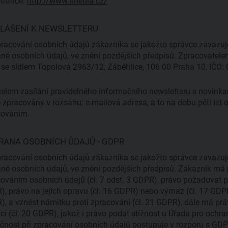
stránce:
http://www.imedia.cz/
HLÁŠENÍ K NEWSLETTERU
pracování osobních údajů zákazníka se jakožto správce zavazu
ně osobních údajů, ve znění pozdějších předpisů. Zpracovatel
., se sídlem Topolová 2963/12, Záběhlice, 106 00 Praha 10, IČO
elem zasílání pravidelného informačního newsletteru s novink
 zpracovány v rozsahu: e-mailová adresa, a to na dobu pěti let
cováním.
RANA OSOBNÍCH ŮDAJŮ - GDPR
pracování osobních údajů zákazníka se jakožto správce zavazu
ně osobních údajů, ve znění pozdějších předpisů. Zákazník má 
ováním osobních údajů (čl. 7 odst. 3 GDPR), právo požadovat 
, právo na jejich opravu (čl. 16 GDPR) nebo výmaz (čl. 17 GDPR
, a vznést námitku proti zpracování (čl. 21 GDPR), dále má prá
ci (čl. 20 GDPR), jakož i právo podat stížnost u Úřadu pro ochra
čnost při zpracování osobních údajů postupuje v rozporu s GDP