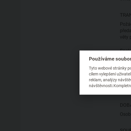
TRA
Požád
předa
věty 
Spole
o úni
Používáme soubor
Tyto webové stránky pou
ODP
cílem vylepšení uživat
reklam, analýzy návštěv
V sou
návštěvnosti.Kompletní
osobn
DOB
Osobn
SOU