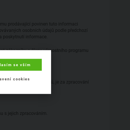
 mu prodávající povinen tuto informaci
acovávaných osobních údajů podle předchozí
a poskytnutí informace.
ovat zákazníky a členy věrnostního programu
lasím se vším
avení cookies
nění pozdějších předpisů, je za zpracování
.
 s jejich zpracováním.