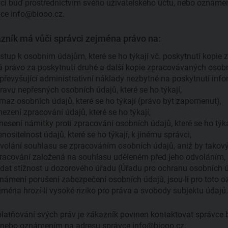
ci buď prostřednictvím svého uživatelského účtu, nebo oznám
ce info@biooo.cz.
zník má vůči správci zejména právo na:
ístup k osobním údajům, které se ho týkají vč. poskytnutí kopi
 právo za poskytnutí druhé a další kopie zpracovávaných oso
převyšující administrativní náklady nezbytné na poskytnutí inf
ravu nepřesných osobních údajů, které se ho týkají,
maz osobních údajů, které se ho týkají (právo být zapomenut),
ezení zpracování údajů, které se ho týkají,
nesení námitky proti zpracování osobních údajů, které se ho týka
enositelnost údajů, které se ho týkají, k jinému správci,
volání souhlasu se zpracováním osobních údajů, aniž by tako
racování založená na souhlasu uděleném před jeho odvoláním,
dat stížnost u dozorového úřadu (Úřadu pro ochranu osobních ú
námení porušení zabezpečení osobních údajů, jsou-li pro toto
jména hrozí-li vysoké riziko pro práva a svobody subjektu údajů.
platňování svých práv je zákazník povinen kontaktovat správce
, nebo oznámením na adresu správce info@biooo.cz.