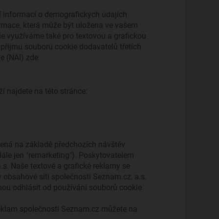
í informací o demografických údajích
ormace, která může být uložena ve vašem
kie využíváme také pro textovou a grafickou
d příjmu souboru cookie dodavatelů třetích
e (NAI) zde:
 najdete na této stránce:
ílená na základě předchozích návštěv
dále jen "remarketing"). Poskytovatelem
a.s. Naše textové a grafické reklamy se
 v obsahové síti společnosti Seznam.cz, a.s.
mohou odhlásit od používání souborů cookie
 reklam společnosti Seznam.cz můžete na