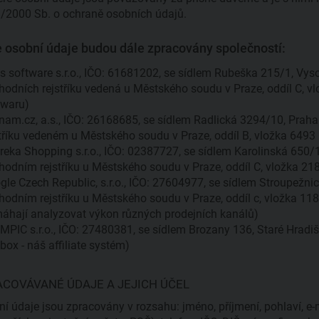
/2000 Sb. o ochraně osobních údajů.
 osobní údaje budou dále zpracovány společností:
us software s.r.o., IČO: 61681202, se sídlem Rubeška 215/1, Vy
hodních rejstříku vedená u Městského soudu v Praze, oddíl C, v
twaru)
nam.cz, a.s., IČO: 26168685, se sídlem Radlická 3294/10, Prah
stříku vedeném u Městského soudu v Praze, oddíl B, vložka 6493
reka Shopping s.r.o., IČO: 02387727, se sídlem Karolinská 650/1
hodním rejstříku u Městského soudu v Praze, oddíl C, vložka 21
gle Czech Republic, s.r.o., IČO: 27604977, se sídlem Stroupežn
hodním rejstříku u Městského soudu v Praze, oddíl c, vložka 11
áhají analyzovat výkon různých prodejních kanálů)
MPIC s.r.o., IČO: 27480381, se sídlem Brozany 136, Staré Hradiš
lbox - náš affiliate systém)
COVÁVANÉ ÚDAJE A JEJICH ÚČEL
í údaje jsou zpracovány v rozsahu: jméno, příjmení, pohlaví, e