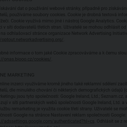
ískávání dat o používání webové stránky, případně pro získáván
telů, používáme soubory cookies. Cookie je drobná textová inf
ížeči. Cookie využívá mimo jiné i nástroj Google Analytics. Coo
ci v síti dodavatelů třetích stran. Uživatelé se mohou odhlásit o
 na odhlašovací stránce organizace Network Advertising Initiativ
//optout.networkadvertising.org/
.
bné informace o tom jaké Cookie zpracováváme a k čemu slouží
://onas.biooo.cz/cookies/
.
INE MARKETING
nline inzerci využíváme kromě jiného také reklamní sdělení zac
telů, dle minulého chování či některých demografických údajů (
ketingu jsou tyto společnosti: Google Ireland, Ltd.; Seznam.cz, 
zují v síti partnerských webů společnosti Google Ireland, Ltd. a
lužbu remarketing je využita cookie třetí strany. Uživatelé se 
čností Google na stránce Nastavení reklam společnosti Google:
://adssettings.google.com/authenticated?hl=cs
. Odhlásit se z