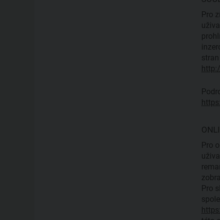
Pro z
uživa
prohl
inzer
stran
http:
Podro
https
ONL
Pro o
uživa
remar
zobra
Pro s
spole
https