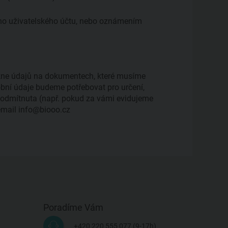
ého uživatelského účtu, nebo oznámením
kne údajů na dokumentech, které musíme
obní údaje budeme potřebovat pro určení,
 odmítnuta (např. pokud za vámi evidujeme
email info@biooo.cz
Poradíme Vám
+420 220 555 077
(9-17h)