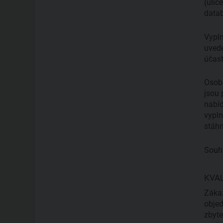
(ulic
datab
Vypln
uvede
účast
Osobn
jsou 
nabíd
vypln
stáhn
Souhl
KVAL
Zákaz
objed
zbyte