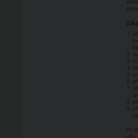
správ
správ
Záka
př
má
ne
op
vý
om
vz
př
od
zp
po
oz
ze
Při u
účtu