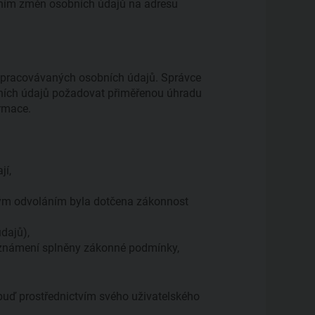
ením změn osobních údajů na adresu
e zpracovávaných osobních údajů. Správce
bních údajů požadovat přiměřenou úhradu
ormace.
jí,
vým odvoláním byla dotčena zákonnost
dajů),
 oznámení splněny zákonné podmínky,
 buď prostřednictvím svého uživatelského