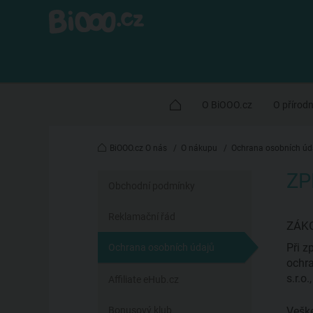
O BiOOO.cz
O přírod
BiOOO.cz O nás
/
O nákupu
/
Ochrana osobních úd
ZP
Obchodní podmínky
Reklamační řád
ZÁK
Při z
Ochrana osobních údajů
ochra
s.r.o
Affiliate eHub.cz
Bonusový klub
Veške