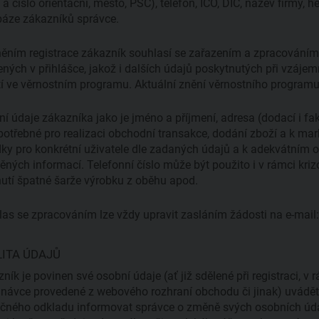
e a číslo orientační, město, PSČ), telefon, IČO, DIČ, název firmy, 
áze zákazníků správce.
ěním registrace zákazník souhlasí se zařazením a zpracování
ných v přihlášce, jakož i dalších údajů poskytnutých při vzáje
í ve věrnostním programu. Aktuální znění věrnostního program
í údaje zákazníka jako je jméno a příjmení, adresa (dodací i fak
potřebné pro realizaci obchodní transakce, dodání zboží a k 
ky pro konkrétní uživatele dle zadaných údajů a k adekvátním
ěných informací. Telefonní číslo může být použito i v rámci kri
utí špatné šarže výrobku z oběhu apod.
as se zpracováním lze vždy upravit zasláním žádosti na e-mail
ITA ÚDAJŮ
ník je povinen své osobní údaje (ať již sdělené při registraci, v 
návce provedené z webového rozhraní obchodu či jinak) uvádět 
čného odkladu informovat správce o změně svých osobních údaj