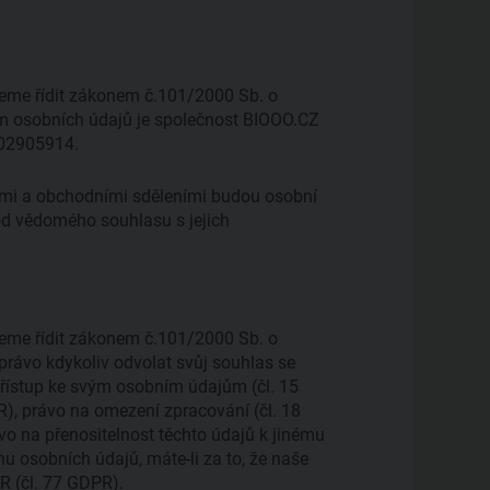
jeme řídit zákonem č.101/2000 Sb. o
em osobních údajů je společnost BIOOO.CZ
: 02905914.
ami a obchodními sděleními budou osobní
 od vědomého souhlasu s jejich
jeme řídit zákonem č.101/2000 Sb. o
právo kdykoliv odvolat svůj souhlas se
přístup ke svým osobním údajům (čl. 15
), právo na omezení zpracování (čl. 18
vo na přenositelnost těchto údajů k jinému
nu osobních údajů, máte-li za to, že naše
R (čl. 77 GDPR).