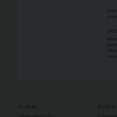
Změny
změn 
ŽÁD
Může
podle
výkon
neuh
O nákupu
BIOOO je 
Výhody nákupu u nás
O bio kosmet