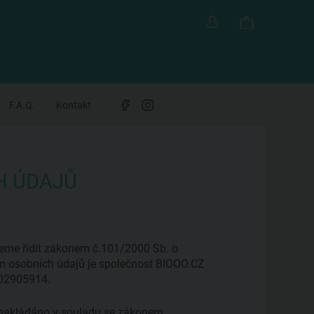
F.A.Q.
Kontakt
H ÚDAJŮ
jeme řídit zákonem č.101/2000 Sb. o
em osobních údajů je společnost BIOOO.CZ
: 02905914.
i nakládáno v souladu se zákonem