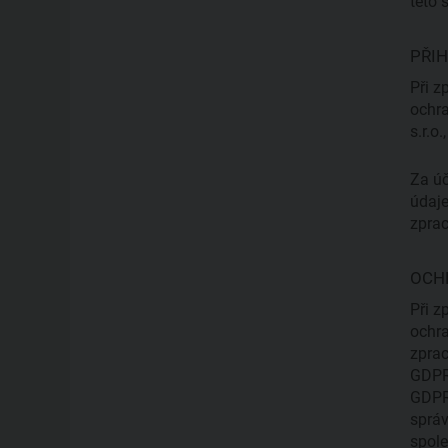
této 
PŘI
Při z
ochra
s.r.o
Za úč
údaje
zpra
OCH
Při z
ochra
zprac
GDPR)
GDPR)
správ
spole