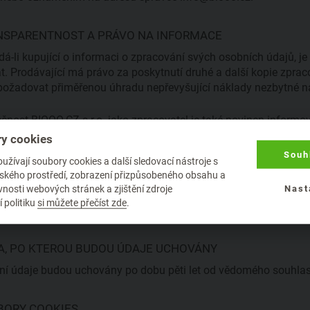
NSPARENTNOST A PRÁVO NA INFORMACE
á-li kupující o informaci o zpracování svých osobních údajů, je
t. Prodávající má právo za poskytnutí druhé a další kopie zpr
požadovat přiměřenou úhradu nepřevyšující náklady nezbytné n
čnost BIOOO.CZ s.r.o. jako zpracovatel je také povinen inform
ku osobních informací, jestliže jim hrozí vážné riziko.
y cookies
Souh
žívají soubory cookies a další sledovací nástroje s
OVĚDNOST
elského prostředí, zobrazení přizpůsobeného obsahu a
nosti webových stránek a zjištění zdroje
Nast
ladu se zákonem č.101/2000 Sb. o ochraně osobních údajů, ve z
 politiku
si můžete přečíst zde
.
ích údajů zodpovědná společnost BIOOO.CZ s.r.o. jako správce
A, PO KTEROU BUDOU ÚDAJE UCHOVÁNY
í údaje budou uchovány po dobu pěti let od vědomého souhlasu
BORY COOKIES