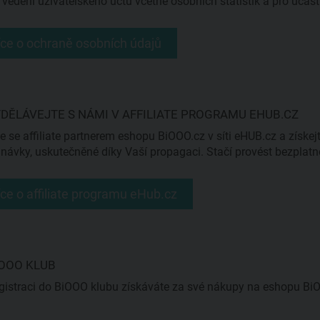
 vedení uživatelského účtu včetně osobních statistik a pro úč
íce o ochraně osobních údajů
YDĚLÁVEJTE S NÁMI V AFFILIATE PROGRAMU EHUB.CZ
e se affiliate partnerem eshopu BiOOO.cz v síti eHUB.cz a získej
návky, uskutečněné díky Vaší propagaci. Stačí provést bezplatno
íce o affiliate programu eHub.cz
IOOO KLUB
gistraci do BiOOO klubu získáváte za své nákupy na eshopu Bi