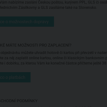
Vám nabízíme zaslání Českou poštou, kurýrem PPL, GLS či osob
řednictvím Zásilkovny a GLS zasíláme také na Slovensko.
íce o možnostech dopravy
AKÉ MÁTE MOŽNOSTI PRO ZAPLACENÍ?
objednávku můžete uhradit hotově či kartou při převzetí v na
e za něj zaplatit online kartou, online či klasickým bankovním
e i dobírku, za kterou Vám ke konečné částce přičteme ještě 38
íco o platbách
OBCHODNÍ PODMÍNKY