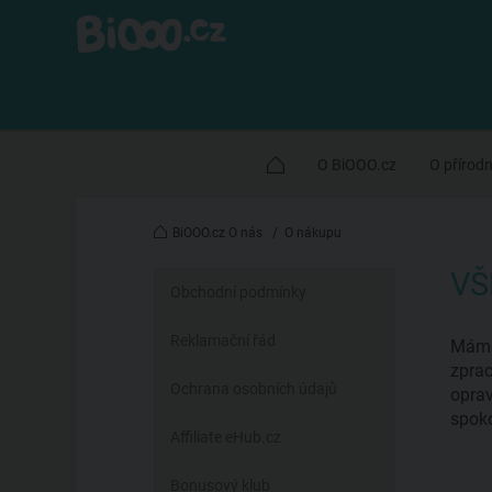
O BiOOO.cz
O přírod
BiOOO.cz O nás
/
O nákupu
VŠ
Obchodní podmínky
Reklamační řád
Máme 
zprac
Ochrana osobních údajů
oprav
spoko
Affiliate eHub.cz
Bonusový klub