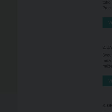
toho 
Prost
V
2. J
Svou 
můžet
můžet
V
3. 