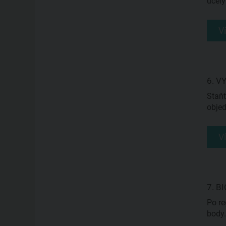
účely
V
6. V
Staňt
objed
V
7. B
Po re
body.