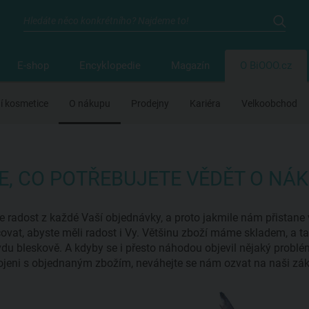
E-shop
Encyklopedie
Magazín
O BiOOO.cz
ní kosmetice
O nákupu
Prodejny
Kariéra
Velkoobchod
E, CO POTŘEBUJETE VĚDĚT O NÁ
radost z každé Vaší objednávky, a proto jakmile nám přistane v
ovat, abyste měli radost i Vy. Většinu zboží máme skladem, a 
du bleskově. A kdyby se i přesto náhodou objevil nějaký problém,
jeni s objednaným zbožím, neváhejte se nám ozvat na naši zák