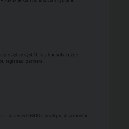
ast v zákaznickém bonusovém systému.
te provizi ve výši 10 % z hodnoty každé
u registraci partnera.
OOO.cz a všech BiOOO prodejnách věrnostní