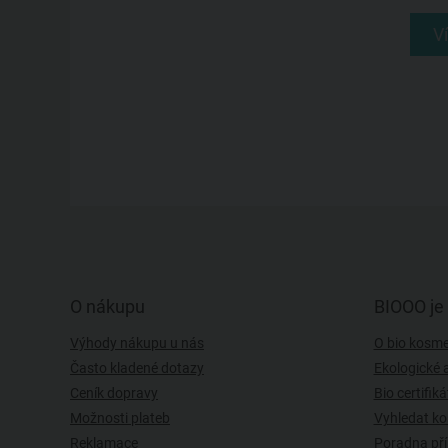
V
O nákupu
BIOOO je 
Výhody nákupu u nás
O bio kosmet
Často kladené dotazy
Ekologické 
Ceník dopravy
Bio certifiká
Možnosti plateb
Vyhledat ko
Reklamace
Poradna pří