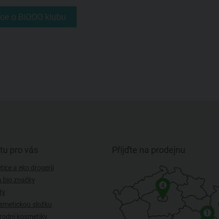
íce o BiOOO klubu
tu pro vás
Přijďte na prodejnu
ice a eko drogerii
a bio značky
4
ty
smetickou složku
1
rodní kosmetiky